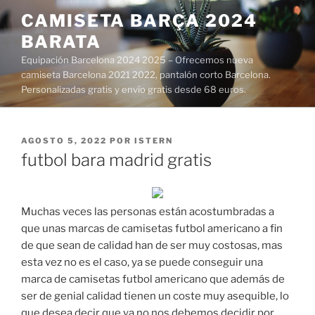
Saltar
CAMISETA BARÇA 2024
al
BARATA
contenido
Equipación Barcelona 2024 2025 – Ofrecemos nueva
camiseta Barcelona 2021 2022, pantalón corto Barcelona.
Personalizadas gratis y envío gratis desde 68 euros.
PUBLICADO
AGOSTO 5, 2022
POR
ISTERN
EL
futbol bara madrid gratis
Muchas veces las personas están acostumbradas a
que unas marcas de camisetas futbol americano a fin
de que sean de calidad han de ser muy costosas, mas
esta vez no es el caso, ya se puede conseguir una
marca de camisetas futbol americano que además de
ser de genial calidad tienen un coste muy asequible, lo
que desea decir que ya no nos debemos decidir por