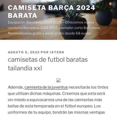
Saltar
CAMISETA BARÇA 2024
al
BARATA
contenido
Equipación Barcelona 2024 2025 – Ofrecemos nueva
camiseta Barcelona 2021 2022, pantalón corto Barcelona.
Personalizadas gratis y envío gratis desde 68 euros.
PUBLICADO
AGOSTO 5, 2022
POR
ISTERN
EL
camisetas de futbol baratas
tailandia xxl
Además,
camiseta de la juventus
necesitarás los tintes
que utilizan dichas máquinas. Creemos que esta será
sin miedo a equivocarnos una de las camisetas más
bellas de esta temporada en el fútbol europeo. Los
uniformes de tu equipo, tendrán las mismas ventajas