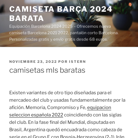
Saltar
CAMISETA BARÇA 2024
al
BARATA
contenido
Equipación Barcelona 2024 2025 – Ofrecemos nueva
camiseta Barcelona 2021 2022, pantalón corto Barcelona.
Personalizadas gratis y envío gratis desde 68 euros.
PUBLICADO
NOVIEMBRE 23, 2022
POR
ISTERN
EL
camisetas mls baratas
Existen variantes de otro tipo diseñadas para el
mercadeo del club y usadas fundamentalmente por la
afición. Memoria, Compromiso y Fe,
equipacion
seleccion española 2022
coincidiendo con las siglas
del club. En la fase final del Mundial, disputada en
Brasil, Argentina quedó encuadrada como cabeza de
serie en el Grupo F, con Bosnia-Herzegovina (2-1), Irán