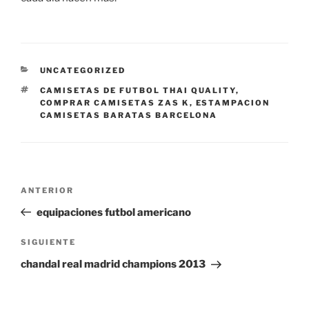
CATEGORÍAS
UNCATEGORIZED
ETIQUETAS
CAMISETAS DE FUTBOL THAI QUALITY
,
COMPRAR CAMISETAS ZAS K
,
ESTAMPACION
CAMISETAS BARATAS BARCELONA
Navegación
Entrada
ANTERIOR
de
anterior:
equipaciones futbol americano
entradas
Siguiente
SIGUIENTE
entrada
chandal real madrid champions 2013