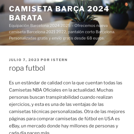
Saltar
CAMISETA BARÇA 2024
al
BARATA
contenido
Equipación Barcelona 2024 2025 – Ofrecemos nueva
camiseta Barcelona 2021 2022, pantalón corto Barcelona.
Personalizadas gratis y envío gratis desde 68 euros.
PUBLICADO
JULIO 7, 2023
POR
ISTERN
EL
ropa futbol
Es un estándar de calidad con la que cuentan todas las
Camisetas NBA Oficiales en la actualidad. Muchas
personas buscan transpirabilidad cuando realizan
ejercicios, y esta es una de las ventajas de las
camisetas técnicas personalizadas. Otra de las mejores
páginas para comprar camisetas de fútbol en USA es
eBay, un mercado donde hay millones de personas y
cada día nacen más.