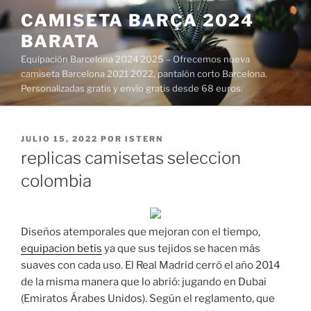
Saltar
CAMISETA BARÇA 2024
al
BARATA
contenido
Equipación Barcelona 2024 2025 – Ofrecemos nueva
camiseta Barcelona 2021 2022, pantalón corto Barcelona.
Personalizadas gratis y envío gratis desde 68 euros.
PUBLICADO
JULIO 15, 2022
POR
ISTERN
EL
replicas camisetas seleccion
colombia
Diseños atemporales que mejoran con el tiempo,
equipacion betis
ya que sus tejidos se hacen más
suaves con cada uso. El Real Madrid cerró el año 2014
de la misma manera que lo abrió: jugando en Dubai
(Emiratos Árabes Unidos). Según el reglamento, que