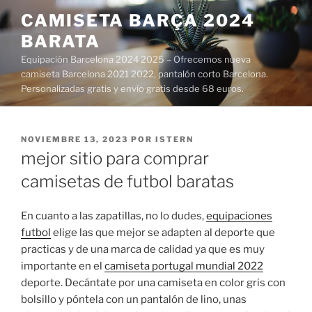
Saltar
CAMISETA BARÇA 2024
al
BARATA
contenido
Equipación Barcelona 2024 2025 – Ofrecemos nueva
camiseta Barcelona 2021 2022, pantalón corto Barcelona.
Personalizadas gratis y envío gratis desde 68 euros.
PUBLICADO
NOVIEMBRE 13, 2023
POR
ISTERN
EL
mejor sitio para comprar
camisetas de futbol baratas
En cuanto a las zapatillas, no lo dudes,
equipaciones
futbol
elige las que mejor se adapten al deporte que
practicas y de una marca de calidad ya que es muy
importante en el
camiseta portugal mundial 2022
deporte. Decántate por una camiseta en color gris con
bolsillo y póntela con un pantalón de lino, unas