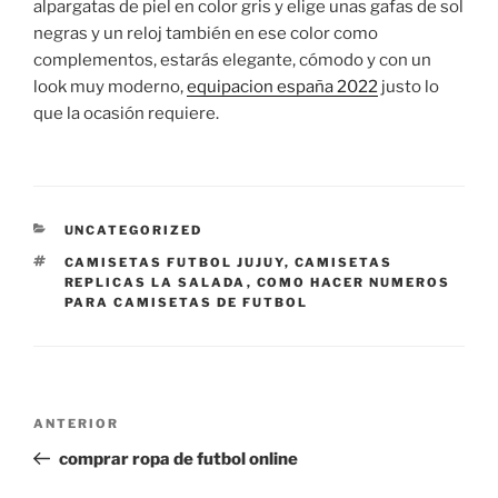
alpargatas de piel en color gris y elige unas gafas de sol
negras y un reloj también en ese color como
complementos, estarás elegante, cómodo y con un
look muy moderno,
equipacion españa 2022
justo lo
que la ocasión requiere.
CATEGORÍAS
UNCATEGORIZED
ETIQUETAS
CAMISETAS FUTBOL JUJUY
,
CAMISETAS
REPLICAS LA SALADA
,
COMO HACER NUMEROS
PARA CAMISETAS DE FUTBOL
Navegación
Entrada
ANTERIOR
de
anterior:
comprar ropa de futbol online
entradas