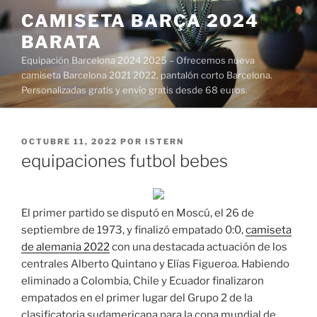
Saltar
CAMISETA BARÇA 2024
al
BARATA
contenido
Equipación Barcelona 2024 2025 – Ofrecemos nueva
camiseta Barcelona 2021 2022, pantalón corto Barcelona.
Personalizadas gratis y envío gratis desde 68 euros.
PUBLICADO
OCTUBRE 11, 2022
POR
ISTERN
EL
equipaciones futbol bebes
El primer partido se disputó en Moscú, el 26 de
septiembre de 1973, y finalizó empatado 0:0,
camiseta
de alemania 2022
con una destacada actuación de los
centrales Alberto Quintano y Elías Figueroa. Habiendo
eliminado a Colombia, Chile y Ecuador finalizaron
empatados en el primer lugar del Grupo 2 de la
clasificatoria sudamericana para la copa mundial de