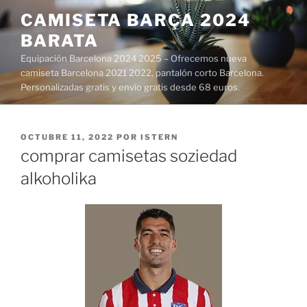
Saltar
CAMISETA BARÇA 2024
al
BARATA
contenido
Equipación Barcelona 2024 2025 – Ofrecemos nueva
camiseta Barcelona 2021 2022, pantalón corto Barcelona.
Personalizadas gratis y envío gratis desde 68 euros.
PUBLICADO
OCTUBRE 11, 2022
POR
ISTERN
EL
comprar camisetas soziedad
alkoholika