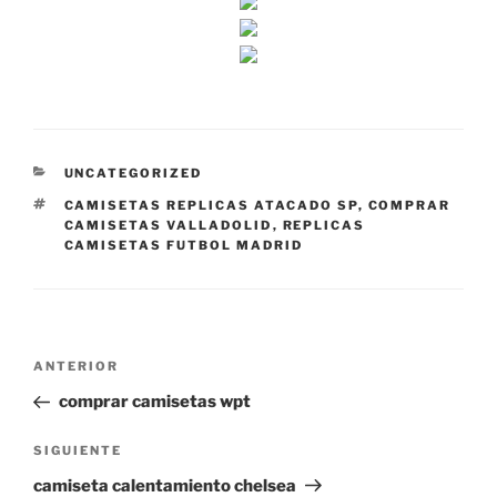
CATEGORÍAS
UNCATEGORIZED
ETIQUETAS
CAMISETAS REPLICAS ATACADO SP
,
COMPRAR
CAMISETAS VALLADOLID
,
REPLICAS
CAMISETAS FUTBOL MADRID
Navegación
Entrada
ANTERIOR
de
anterior:
comprar camisetas wpt
entradas
Siguiente
SIGUIENTE
entrada
camiseta calentamiento chelsea