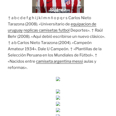
↑ a b c d e f g h i j k l m n ñ o p q r s Carlos Nieto
Tarazona (2008). «Universitario de
equipacion de
uruguay
replicas camisetas futbol
Deportes». ↑ Raúl
Behr (2008). «Aquí debió escribirse un nuevo clásico».
↑ a b Carlos Nieto Tarazona (2004). «Campeón
Amateur 1934». Dale U Campeón. ↑ «Plantillas de la
Selección Peruana en los Mundiales de Fútbol». ↑
«Nacidos entre
camiseta argentina messi
aulas y
reformas».