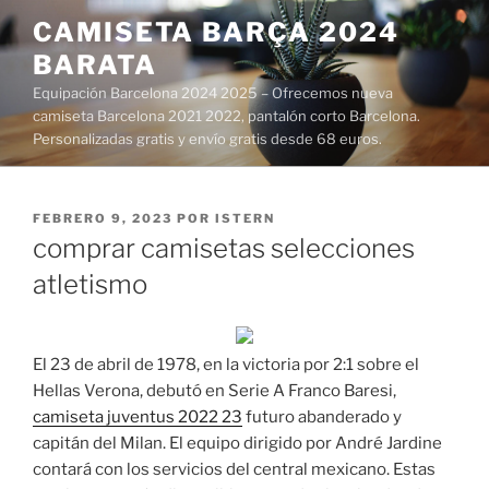
Saltar
CAMISETA BARÇA 2024
al
BARATA
contenido
Equipación Barcelona 2024 2025 – Ofrecemos nueva
camiseta Barcelona 2021 2022, pantalón corto Barcelona.
Personalizadas gratis y envío gratis desde 68 euros.
PUBLICADO
FEBRERO 9, 2023
POR
ISTERN
EL
comprar camisetas selecciones
atletismo
El 23 de abril de 1978, en la victoria por 2:1 sobre el
Hellas Verona, debutó en Serie A Franco Baresi,
camiseta juventus 2022 23
futuro abanderado y
capitán del Milan. El equipo dirigido por André Jardine
contará con los servicios del central mexicano. Estas