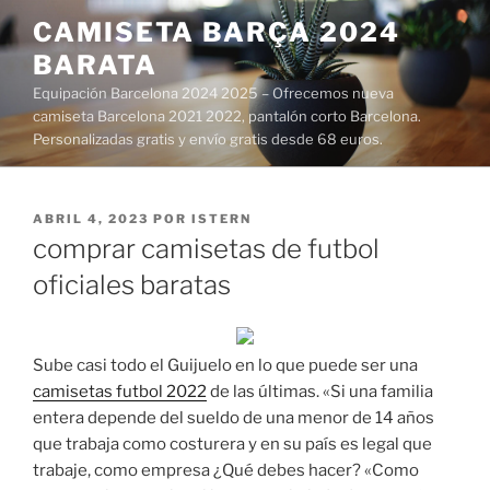
Saltar
CAMISETA BARÇA 2024
al
BARATA
contenido
Equipación Barcelona 2024 2025 – Ofrecemos nueva
camiseta Barcelona 2021 2022, pantalón corto Barcelona.
Personalizadas gratis y envío gratis desde 68 euros.
PUBLICADO
ABRIL 4, 2023
POR
ISTERN
EL
comprar camisetas de futbol
oficiales baratas
Sube casi todo el Guijuelo en lo que puede ser una
camisetas futbol 2022
de las últimas. «Si una familia
entera depende del sueldo de una menor de 14 años
que trabaja como costurera y en su país es legal que
trabaje, como empresa ¿Qué debes hacer? «Como