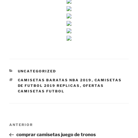
CATEGORÍAS
UNCATEGORIZED
ETIQUETAS
CAMISETAS BARATAS NBA 2019
,
CAMISETAS
DE FUTBOL 2019 REPLICAS
,
OFERTAS
CAMISETAS FUTBOL
Navegación
Entrada
ANTERIOR
de
anterior:
comprar camisetas juego de tronos