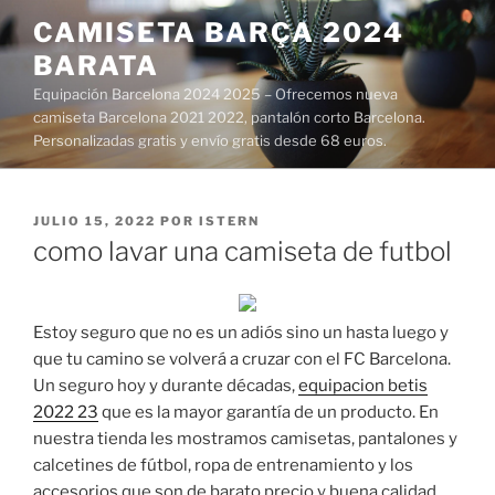
Saltar
CAMISETA BARÇA 2024
al
BARATA
contenido
Equipación Barcelona 2024 2025 – Ofrecemos nueva
camiseta Barcelona 2021 2022, pantalón corto Barcelona.
Personalizadas gratis y envío gratis desde 68 euros.
PUBLICADO
JULIO 15, 2022
POR
ISTERN
EL
como lavar una camiseta de futbol
Estoy seguro que no es un adiós sino un hasta luego y
que tu camino se volverá a cruzar con el FC Barcelona.
Un seguro hoy y durante décadas,
equipacion betis
2022 23
que es la mayor garantía de un producto. En
nuestra tienda les mostramos camisetas, pantalones y
calcetines de fútbol, ropa de entrenamiento y los
accesorios que son de barato precio y buena calidad.