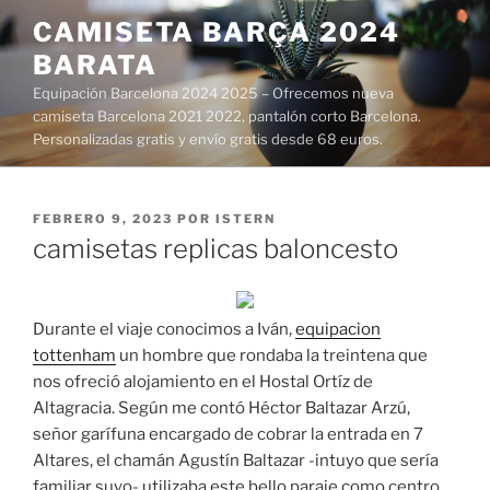
Saltar
CAMISETA BARÇA 2024
al
BARATA
contenido
Equipación Barcelona 2024 2025 – Ofrecemos nueva
camiseta Barcelona 2021 2022, pantalón corto Barcelona.
Personalizadas gratis y envío gratis desde 68 euros.
PUBLICADO
FEBRERO 9, 2023
POR
ISTERN
EL
camisetas replicas baloncesto
Durante el viaje conocimos a Iván,
equipacion
tottenham
un hombre que rondaba la treintena que
nos ofreció alojamiento en el Hostal Ortíz de
Altagracia. Según me contó Héctor Baltazar Arzú,
señor garífuna encargado de cobrar la entrada en 7
Altares, el chamán Agustín Baltazar -intuyo que sería
familiar suyo- utilizaba este bello paraje como centro