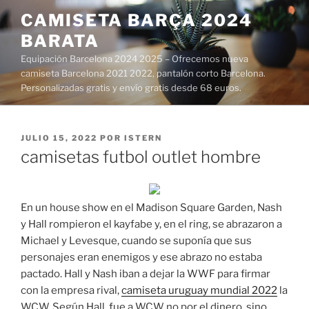
Saltar
CAMISETA BARÇA 2024
al
BARATA
contenido
Equipación Barcelona 2024 2025 – Ofrecemos nueva
camiseta Barcelona 2021 2022, pantalón corto Barcelona.
Personalizadas gratis y envío gratis desde 68 euros.
PUBLICADO
JULIO 15, 2022
POR
ISTERN
EL
camisetas futbol outlet hombre
En un house show en el Madison Square Garden, Nash
y Hall rompieron el kayfabe y, en el ring, se abrazaron a
Michael y Levesque, cuando se suponía que sus
personajes eran enemigos y ese abrazo no estaba
pactado. Hall y Nash iban a dejar la WWF para firmar
con la empresa rival,
camiseta uruguay mundial 2022
la
WCW. Según Hall, fue a WCW no por el dinero, sino