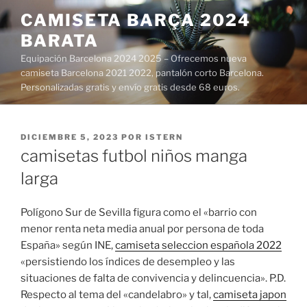
Saltar
CAMISETA BARÇA 2024
al
BARATA
contenido
Equipación Barcelona 2024 2025 – Ofrecemos nueva
camiseta Barcelona 2021 2022, pantalón corto Barcelona.
Personalizadas gratis y envío gratis desde 68 euros.
PUBLICADO
DICIEMBRE 5, 2023
POR
ISTERN
EL
camisetas futbol niños manga
larga
Polígono Sur de Sevilla figura como el «barrio con
menor renta neta media anual por persona de toda
España» según INE,
camiseta seleccion española 2022
«persistiendo los índices de desempleo y las
situaciones de falta de convivencia y delincuencia». P.D.
Respecto al tema del «candelabro» y tal,
camiseta japon