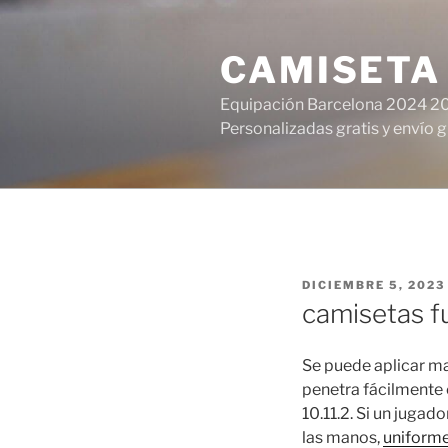
Saltar
al
CAMISETA
contenido
Equipación Barcelona 2024 20
Personalizadas gratis y envío g
PUBLICADO
DICIEMBRE 5, 2023
EL
camisetas f
Se puede aplicar ma
penetra fácilmente e
10.11.2. Si un jugad
las manos,
uniforme