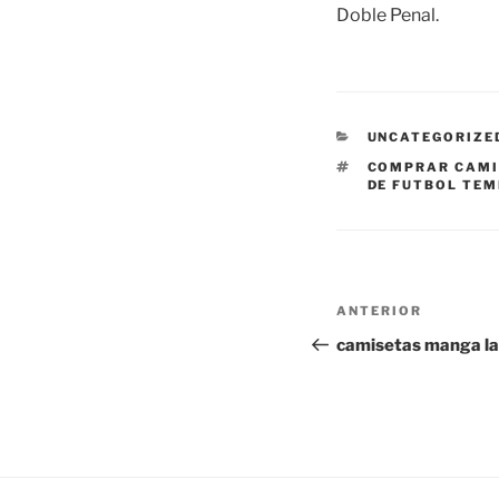
Doble Penal.
CATEGORÍAS
UNCATEGORIZE
ETIQUETAS
COMPRAR CAMI
DE FUTBOL TEM
Navegación
Entrada
ANTERIOR
de
anterior:
camisetas manga la
entradas