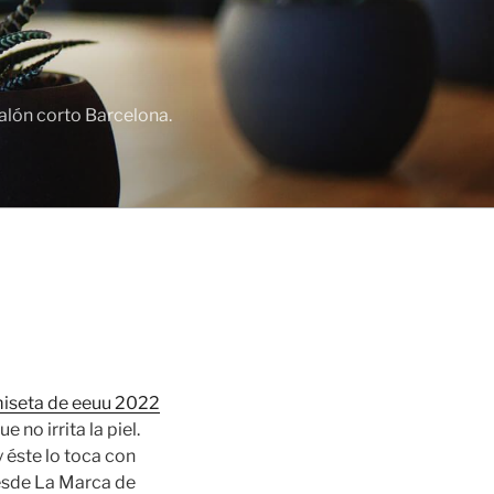
lón corto Barcelona.
iseta de eeuu 2022
no irrita la piel.
y éste lo toca con
desde La Marca de