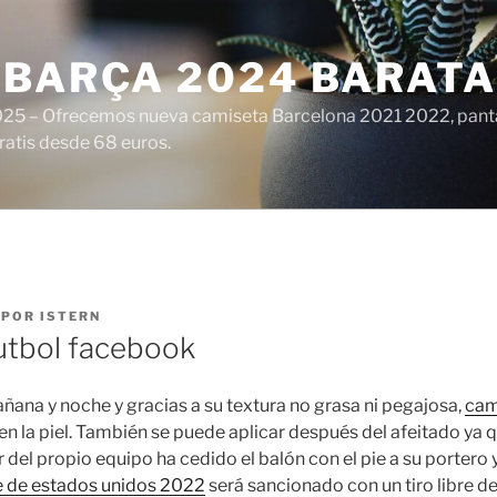
 BARÇA 2024 BARATA
25 – Ofrecemos nueva camiseta Barcelona 2021 2022, panta
ratis desde 68 euros.
POR
ISTERN
utbol facebook
ñana y noche y gracias a su textura no grasa ni pegajosa,
cam
n la piel. También se puede aplicar después del afeitado ya que 
or del propio equipo ha cedido el balón con el pie a su portero 
 de estados unidos 2022
será sancionado con un tiro libre 