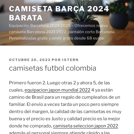
Saltar
CAMISETA BARÇA 2024
al
BARATA
contenido
Equipación Barcelona 2024 2025 – Ofrecemos nueva
camiseta Barcelona 2021 2022, pantalón corto Barcelona.
Personalizadas gratis y envío gratis desde 68 euros.
PUBLICADO
OCTUBRE 20, 2023
POR
ISTERN
EL
camisetas futbol colombia
Primero fueron 2. Luego otras 2 y ahora 5, de las
cuales,
equipacion japon mundial 2022
4 ya están
camino de Brasil para un regalo de cumpleaños de un
familiar. El envío a veces tarda un poco pero siempre
dentro del margen, la calidad de las camisetas es muy
buena y el precio es Justo y calidad precio es la mejor
donde he comprado,
camiseta seleccion japon 2022
además el personal siempre atiende rápido a las