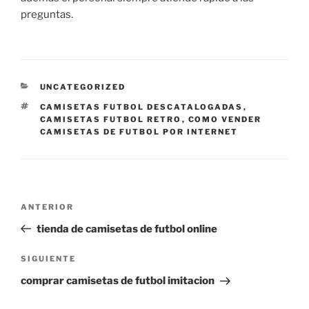
preguntas.
CATEGORÍAS
UNCATEGORIZED
ETIQUETAS
CAMISETAS FUTBOL DESCATALOGADAS
,
CAMISETAS FUTBOL RETRO
,
COMO VENDER
CAMISETAS DE FUTBOL POR INTERNET
Navegación
Entrada
ANTERIOR
de
anterior:
tienda de camisetas de futbol online
entradas
Siguiente
SIGUIENTE
entrada
comprar camisetas de futbol imitacion