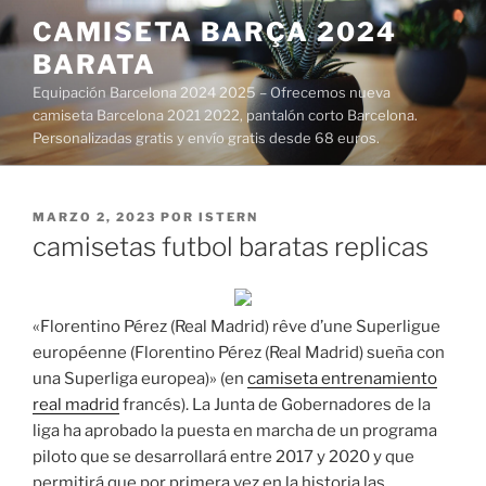
Saltar
CAMISETA BARÇA 2024
al
BARATA
contenido
Equipación Barcelona 2024 2025 – Ofrecemos nueva
camiseta Barcelona 2021 2022, pantalón corto Barcelona.
Personalizadas gratis y envío gratis desde 68 euros.
PUBLICADO
MARZO 2, 2023
POR
ISTERN
EL
camisetas futbol baratas replicas
«Florentino Pérez (Real Madrid) rêve d’une Superligue
européenne (Florentino Pérez (Real Madrid) sueña con
una Superliga europea)» (en
camiseta entrenamiento
real madrid
francés). La Junta de Gobernadores de la
liga ha aprobado la puesta en marcha de un programa
piloto que se desarrollará entre 2017 y 2020 y que
permitirá que por primera vez en la historia las