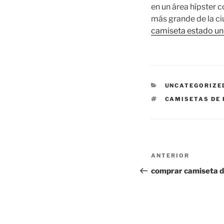
en un área hípster c
más grande de la ciud
camiseta estado u
CATEGORÍAS
UNCATEGORIZE
ETIQUETAS
CAMISETAS DE 
Navegación
Entrada
ANTERIOR
de
anterior:
comprar camiseta d
entradas