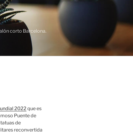
lón corto Barcelona.
mundial 2022
que es
 famoso Puente de
statuas de
litares reconvertida