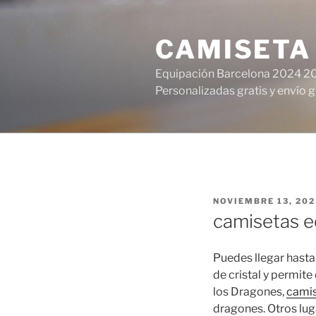
Saltar
al
CAMISETA
contenido
Equipación Barcelona 2024 20
Personalizadas gratis y envío g
PUBLICADO
NOVIEMBRE 13, 202
EL
camisetas e
Puedes llegar hasta 
de cristal y permit
los Dragones,
camis
dragones. Otros lug