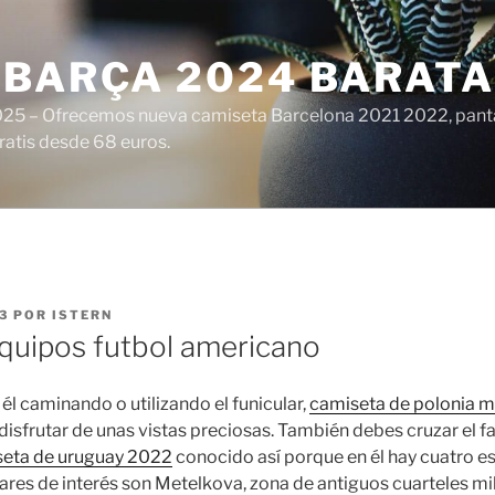
 BARÇA 2024 BARATA
25 – Ofrecemos nueva camiseta Barcelona 2021 2022, panta
ratis desde 68 euros.
3
POR
ISTERN
quipos futbol americano
él caminando o utilizando el funicular,
camiseta de polonia 
e disfrutar de unas vistas preciosas. También debes cruzar el
eta de uruguay 2022
conocido así porque en él hay cuatro e
ares de interés son Metelkova, zona de antiguos cuarteles mi