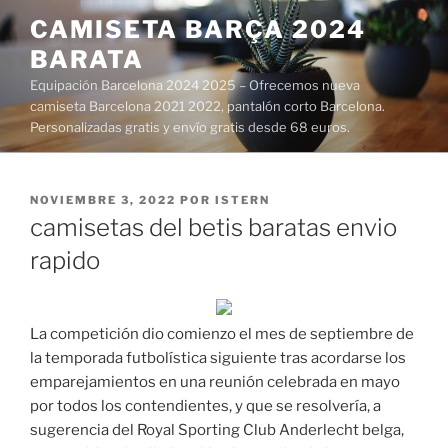
Saltar
CAMISETA BARÇA 2024
al
BARATA
contenido
Equipación Barcelona 2024 2025 – Ofrecemos nueva
camiseta Barcelona 2021 2022, pantalón corto Barcelona.
Personalizadas gratis y envío gratis desde 68 euros.
PUBLICADO
NOVIEMBRE 3, 2022
POR
ISTERN
EL
camisetas del betis baratas envio
rapido
La competición dio comienzo el mes de septiembre de
la temporada futbolística siguiente tras acordarse los
emparejamientos en una reunión celebrada en mayo
por todos los contendientes, y que se resolvería, a
sugerencia del Royal Sporting Club Anderlecht belga,