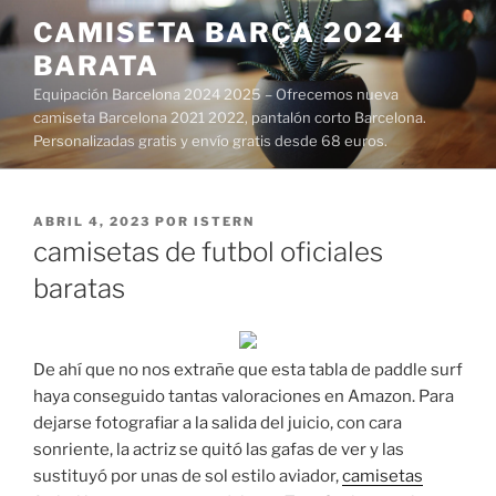
Saltar
CAMISETA BARÇA 2024
al
BARATA
contenido
Equipación Barcelona 2024 2025 – Ofrecemos nueva
camiseta Barcelona 2021 2022, pantalón corto Barcelona.
Personalizadas gratis y envío gratis desde 68 euros.
PUBLICADO
ABRIL 4, 2023
POR
ISTERN
EL
camisetas de futbol oficiales
baratas
De ahí que no nos extrañe que esta tabla de paddle surf
haya conseguido tantas valoraciones en Amazon. Para
dejarse fotografiar a la salida del juicio, con cara
sonriente, la actriz se quitó las gafas de ver y las
sustituyó por unas de sol estilo aviador,
camisetas