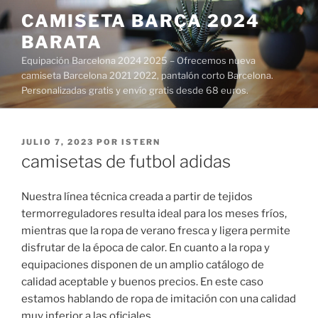
Saltar
CAMISETA BARÇA 2024
al
BARATA
contenido
Equipación Barcelona 2024 2025 – Ofrecemos nueva
camiseta Barcelona 2021 2022, pantalón corto Barcelona.
Personalizadas gratis y envío gratis desde 68 euros.
PUBLICADO
JULIO 7, 2023
POR
ISTERN
EL
camisetas de futbol adidas
Nuestra línea técnica creada a partir de tejidos
termorreguladores resulta ideal para los meses fríos,
mientras que la ropa de verano fresca y ligera permite
disfrutar de la época de calor. En cuanto a la ropa y
equipaciones disponen de un amplio catálogo de
calidad aceptable y buenos precios. En este caso
estamos hablando de ropa de imitación con una calidad
muy inferior a las oficiales.