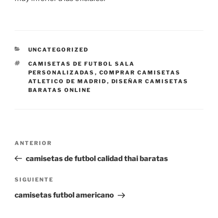
CATEGORÍAS
UNCATEGORIZED
ETIQUETAS
CAMISETAS DE FUTBOL SALA
PERSONALIZADAS
,
COMPRAR CAMISETAS
ATLETICO DE MADRID
,
DISEÑAR CAMISETAS
BARATAS ONLINE
Navegación
Entrada
ANTERIOR
de
anterior:
camisetas de futbol calidad thai baratas
entradas
Siguiente
SIGUIENTE
entrada
camisetas futbol americano