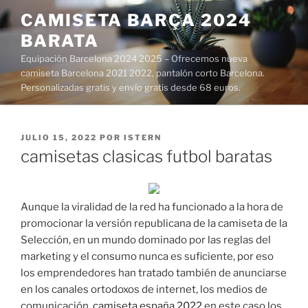
Saltar
CAMISETA BARÇA 2024
al
BARATA
contenido
Equipación Barcelona 2024 2025 – Ofrecemos nueva
camiseta Barcelona 2021 2022, pantalón corto Barcelona.
Personalizadas gratis y envío gratis desde 68 euros.
PUBLICADO
JULIO 15, 2022
POR
ISTERN
EL
camisetas clasicas futbol baratas
Aunque la viralidad de la red ha funcionado a la hora de
promocionar la versión republicana de la camiseta de la
Selección, en un mundo dominado por las reglas del
marketing y el consumo nunca es suficiente, por eso
los emprendedores han tratado también de anunciarse
en los canales ortodoxos de internet, los medios de
comunicación,
camiseta españa 2022
en este caso los