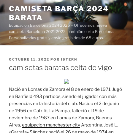
Saltar
CAMISETA BARÇA 2024
al
BARATA
contenido
Equipación Barcelona 2024 2025 – Ofrecemos nueva
camiseta Barcelona 2021 2022, pantalón corto Barcelona.
Personalizadas gratis y envío gratis desde 68 euros.
PUBLICADO
OCTUBRE 11, 2022
POR
ISTERN
EL
camisetas baratas celta de vigo
Nació en Lomas de Zamora el 8 de enero de 1971. Jugó
en Banfield 493 partidos, siendo el jugador con más
presencias en la historia del club. Nacido el 2 de junio
de 1956 en Catriló, La Pampa, falleció el 19 de
noviembre de 1987 en Lomas de Zamora, Buenos
Aires,
equipacion manchester city
Argentina. José L.
«Garrafa» Sánchez nació el 26 de mayo de 1974 en