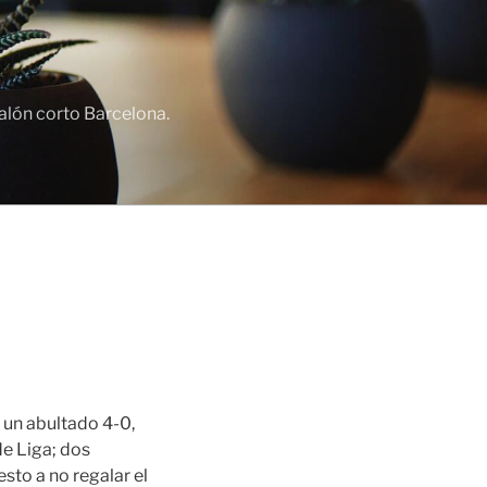
lón corto Barcelona.
 un abultado 4-0,
de Liga; dos
sto a no regalar el