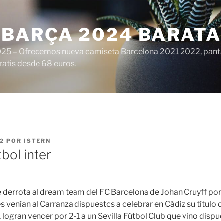
 BARÇA 2024 BARATA
25 – Ofrecemos nueva camiseta Barcelona 2021 2022, panta
ratis desde 68 euros.
22
POR
ISTERN
bol inter
e derrota al dream team del FC Barcelona de Johan Cruyff por
 venían al Carranza dispuestos a celebrar en Cádiz su título 
ogran vencer por 2-1 a un Sevilla Fútbol Club que vino dispue