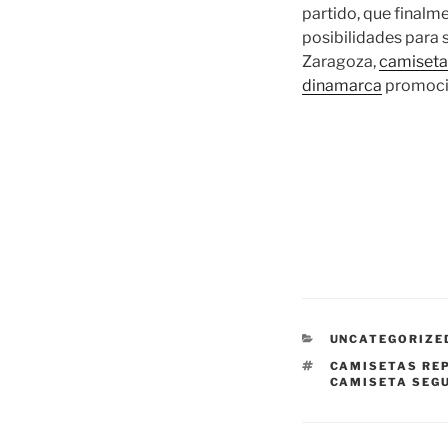
partido, que finalm
posibilidades para s
Zaragoza,
camiseta
dinamarca
promoci
CATEGORÍAS
UNCATEGORIZE
ETIQUETAS
CAMISETAS RE
CAMISETA SEGU