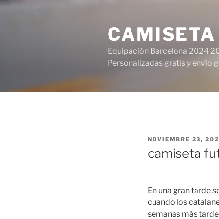
Saltar
al
CAMISETA
contenido
Equipación Barcelona 2024 20
Personalizadas gratis y envío g
PUBLICADO
NOVIEMBRE 23, 20
EL
camiseta fut
En una gran tarde s
cuando los catalanes
semanas más tarde, l