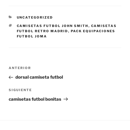
CATEGORÍAS
UNCATEGORIZED
ETIQUETAS
CAMISETAS FUTBOL JOHN SMITH
,
CAMISETAS
FUTBOL RETRO MADRID
,
PACK EQUIPACIONES
FUTBOL JOMA
Navegación
Entrada
ANTERIOR
de
anterior:
dorsal camiseta futbol
entradas
Siguiente
SIGUIENTE
entrada
camisetas futbol bonitas