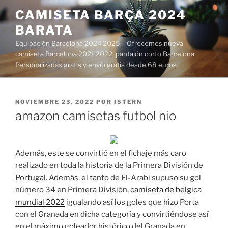
Saltar
CAMISETA BARÇA 2024
al
BARATA
contenido
Equipación Barcelona 2024 2025 – Ofrecemos nueva
camiseta Barcelona 2021 2022, pantalón corto Barcelona.
Personalizadas gratis y envío gratis desde 68 euros.
PUBLICADO
NOVIEMBRE 23, 2022
POR
ISTERN
EL
amazon camisetas futbol nio
Además, este se convirtió en el fichaje más caro
realizado en toda la historia de la Primera División de
Portugal. Además, el tanto de El-Arabi supuso su gol
número 34 en Primera División,
camiseta de belgica
mundial 2022
igualando así los goles que hizo Porta
con el Granada en dicha categoría y convirtiéndose así
en el máximo goleador histórico del Granada en