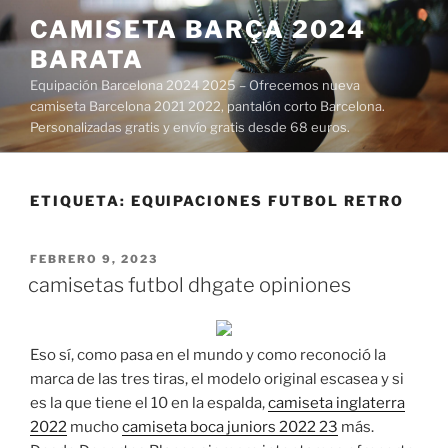
Saltar
CAMISETA BARÇA 2024
al
BARATA
contenido
Equipación Barcelona 2024 2025 – Ofrecemos nueva
camiseta Barcelona 2021 2022, pantalón corto Barcelona.
Personalizadas gratis y envío gratis desde 68 euros.
ETIQUETA:
EQUIPACIONES FUTBOL RETRO
PUBLICADO
FEBRERO 9, 2023
EL
camisetas futbol dhgate opiniones
Eso sí, como pasa en el mundo y como reconoció la
marca de las tres tiras, el modelo original escasea y si
es la que tiene el 10 en la espalda,
camiseta inglaterra
2022
mucho
camiseta boca juniors 2022 23
más.