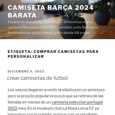
Saltar
CAMISETA BARÇA 2024
al
BARATA
contenido
Equipación Barcelona 2024 2025 – Ofrecemos nueva
camiseta Barcelona 2021 2022, pantalón corto Barcelona.
Personalizadas gratis y envío gratis desde 68 euros.
ETIQUETA:
COMPRAR CAMISETAS PARA
PERSONALIZAR
PUBLICADO
DICIEMBRE 5, 2023
EL
crear camisetas de futbol
Los vascos llegaron a vestir la elástica en un amistoso
pero la presión popular provocó que se retirara de las
tiendas en menos de un
camiseta seleccion portugal
2022
mes. En el modesto club La Hoya Lorca CF ya
innovaron con la comida, aunque con un resultado