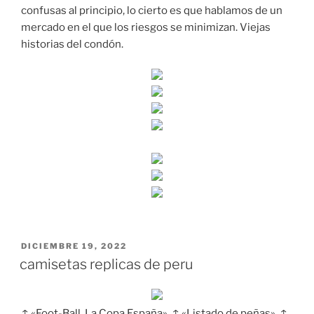
confusas al principio, lo cierto es que hablamos de un
mercado en el que los riesgos se minimizan. Viejas
historias del condón.
PUBLICADO
DICIEMBRE 19, 2022
EL
camisetas replicas de peru
↑ «Foot-Ball. La Copa España». ↑ «Listado de peñas». ↑