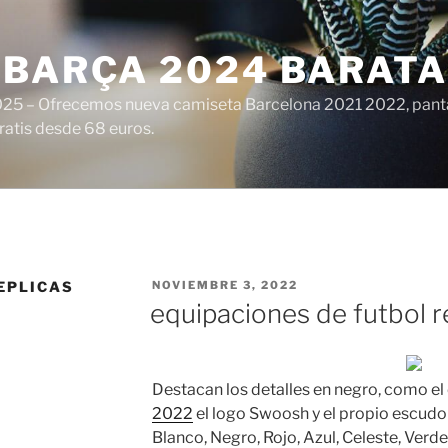
 BARÇA 2024 BARATA
25 – Ofrecemos nueva camiseta Barcelona 2021 2022, panta
ratis desde 68 euros.
PUBLICADO
EPLICAS
NOVIEMBRE 3, 2022
EL
equipaciones de futbol r
Destacan los detalles en negro, como el 
2022
el logo Swoosh y el propio escudo 
Blanco, Negro, Rojo, Azul, Celeste, Verde