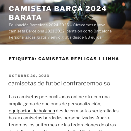
Saltar
CAMISETA BARÇA 2024
al
BARATA
contenido
Equipación Barcelona 2024 2025 – Ofrecemos nueva
camiseta Barcelona 2021 2022, pantalón corto Barcelona.
Personalizadas gratis y envío gratis desde 68 euros.
ETIQUETA:
CAMISETAS REPLICAS 1 LINHA
PUBLICADO
OCTUBRE 20, 2023
EL
camisetas de futbol contrareembolso
Las camisetas personalizadas online ofrecen una
amplia gama de opciones de personalización,
equipacion de holanda
desde camisetas serigrafiadas
hasta camisetas bordadas personalizadas. Aparte,
tenemos los uniformes de las federaciones de otras