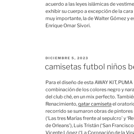
acuerdo a las leyes islámicas de vesti
exhibir su cuerpo a excepción de la cara 
muy importante, la de Walter Gómez y est
Enrique Omar Sívori.
PUBLICADO
DICIEMBRE 5, 2023
EL
camisetas futbol niños b
Para el diseño de esta AWAY KIT, PUMA
combinación de los colores negro y nar
del club ché, en un mix perfecto. Tambi
Renacimiento,
qatar camiseta
el oratori
recorrido se sumaron obras de pintore
(‘Las tres Marías frente al sepulcro’ y ‘
de Orleans’), Luis Tristán (‘San Francisco
Vicente López (‘La Coronación de la Virge