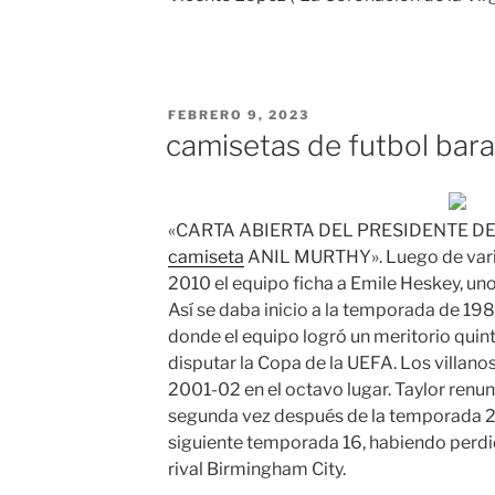
PUBLICADO
FEBRERO 9, 2023
EL
camisetas de futbol bara
«CARTA ABIERTA DEL PRESIDENTE DE
camiseta
ANIL MURTHY». Luego de vario
2010 el equipo ficha a Emile Heskey, uno
Así se daba inicio a la temporada de 19
donde el equipo logró un meritorio quin
disputar la Copa de la UEFA. Los villan
2001-02 en el octavo lugar. Taylor renu
segunda vez después de la temporada 2
siguiente temporada 16, habiendo perdi
rival Birmingham City.