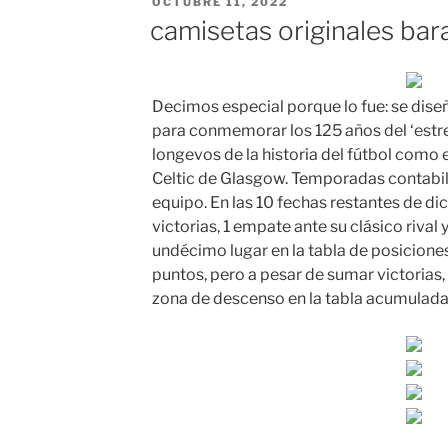
PUBLICADO
OCTUBRE 11, 2022
EL
camisetas originales bar
Decimos especial porque lo fue: se dis
para conmemorar los 125 años del ‘estr
longevos de la historia del fútbol como 
Celtic de Glasgow. Temporadas contabil
equipo. En las 10 fechas restantes de di
victorias, 1 empate ante su clásico rival
undécimo lugar en la tabla de posicione
puntos, pero a pesar de sumar victorias, 
zona de descenso en la tabla acumulada