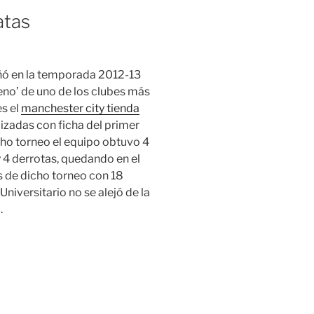
atas
eñó en la temporada 2012-13
eno’ de uno de los clubes más
es el
manchester city tienda
izadas con ficha del primer
cho torneo el equipo obtuvo 4
 y 4 derrotas, quedando en el
s de dicho torneo con 18
Universitario no se alejó de la
.