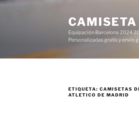
Saltar
al
CAMISETA
contenido
Equipación Barcelona 2024 20
Personalizadas gratis y envío g
ETIQUETA:
CAMISETAS D
ATLETICO DE MADRID