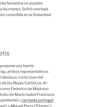
menta femenina no pueden
y las manos. Sufrió una baja
o consolida en la titularidad
etis
 propone una fuerte
anja, ambos representativos
én destaca, como joya del
o de los Reyes Católicos. Al
s como Federico de Madrazo
Retrato de María Isabel Francisca
 penitente’),
camiseta portugal
n’) y Miguel Parra (‘Florero’).