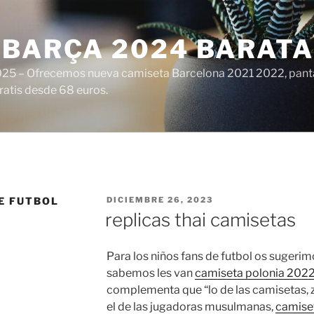
 BARÇA 2024 BARATA
25 – Ofrecemos nueva camiseta Barcelona 2021 2022, panta
ratis desde 68 euros.
PUBLICADO
E FUTBOL
DICIEMBRE 26, 2023
EL
replicas thai camisetas
Para los niños fans de futbol os sugerim
sabemos les van
camiseta polonia 202
complementa que “lo de las camisetas, z
el de las jugadoras musulmanas,
camise