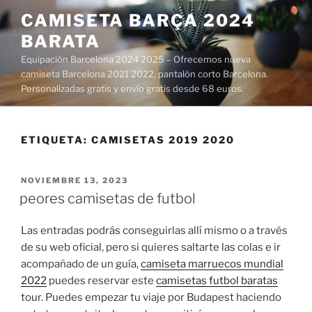
Saltar
CAMISETA BARÇA 2024
al
BARATA
contenido
Equipación Barcelona 2024 2025 – Ofrecemos nueva
camiseta Barcelona 2021 2022, pantalón corto Barcelona.
Personalizadas gratis y envío gratis desde 68 euros.
ETIQUETA:
CAMISETAS 2019 2020
PUBLICADO
NOVIEMBRE 13, 2023
EL
peores camisetas de futbol
Las entradas podrás conseguirlas allí mismo o a través
de su web oficial, pero si quieres saltarte las colas e ir
acompañado de un guía,
camiseta marruecos mundial
2022
puedes reservar este
camisetas futbol baratas
tour. Puedes empezar tu viaje por Budapest haciendo